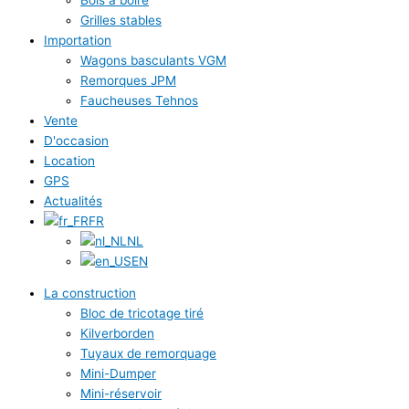
Grilles stables
Importation
Wagons basculants VGM
Remorques JPM
Faucheuses Tehnos
Vente
D'occasion
Location
GPS
Actualités
FR
NL
EN
La construction
Bloc de tricotage tiré
Kilverborden
Tuyaux de remorquage
Mini-Dumper
Mini-réservoir