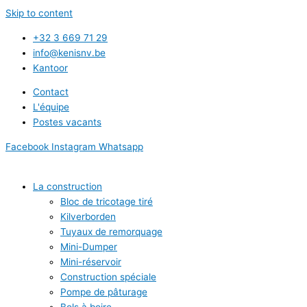
Skip to content
+32 3 669 71 29
info@kenisnv.be
Kantoor
Contact
L'équipe
Postes vacants
Facebook
Instagram
Whatsapp
La construction
Bloc de tricotage tiré
Kilverborden
Tuyaux de remorquage
Mini-Dumper
Mini-réservoir
Construction spéciale
Pompe de pâturage
Bols à boire