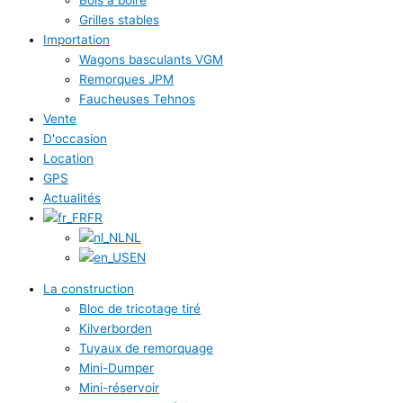
Grilles stables
Importation
Wagons basculants VGM
Remorques JPM
Faucheuses Tehnos
Vente
D'occasion
Location
GPS
Actualités
FR
NL
EN
La construction
Bloc de tricotage tiré
Kilverborden
Tuyaux de remorquage
Mini-Dumper
Mini-réservoir