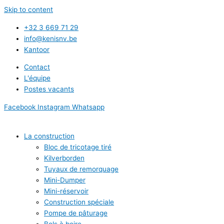
Skip to content
+32 3 669 71 29
info@kenisnv.be
Kantoor
Contact
L'équipe
Postes vacants
Facebook
Instagram
Whatsapp
La construction
Bloc de tricotage tiré
Kilverborden
Tuyaux de remorquage
Mini-Dumper
Mini-réservoir
Construction spéciale
Pompe de pâturage
Bols à boire